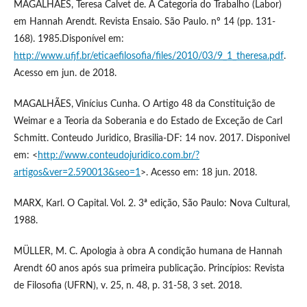
MAGALHAES, Teresa Calvet de. A Categoria do Trabalho (Labor)
em Hannah Arendt. Revista Ensaio. São Paulo. nº 14 (pp. 131-
168). 1985.Disponível em:
http://www.ufjf.br/eticaefilosofia/files/2010/03/9_1_theresa.pdf
.
Acesso em jun. de 2018.
MAGALHÃES, Vinícius Cunha. O Artigo 48 da Constituição de
Weimar e a Teoria da Soberania e do Estado de Exceção de Carl
Schmitt. Conteudo Juridico, Brasilia-DF: 14 nov. 2017. Disponivel
em: <
http://www.conteudojuridico.com.br/?
artigos&ver=2.590013&seo=1
>. Acesso em: 18 jun. 2018.
MARX, Karl. O Capital. Vol. 2. 3ª edição, São Paulo: Nova Cultural,
1988.
MÜLLER, M. C. Apologia à obra A condição humana de Hannah
Arendt 60 anos após sua primeira publicação. Princípios: Revista
de Filosofia (UFRN), v. 25, n. 48, p. 31-58, 3 set. 2018.