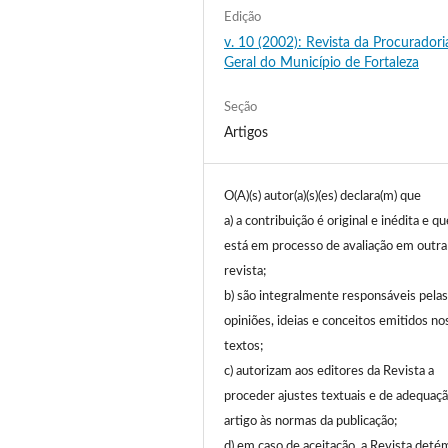
Edição
v. 10 (2002): Revista da Procuradori
Geral do Município de Fortaleza
Seção
Artigos
O(A)(s) autor(a)(s)(es) declara(m) que
a) a contribuição é original e inédita e q
está em processo de avaliação em outra
revista;
b) são integralmente responsáveis pelas
opiniões, ideias e conceitos emitidos no
textos;
c) autorizam aos editores da Revista a
proceder ajustes textuais e de adequaç
artigo às normas da publicação;
d) em caso de aceitação, a Revista deté