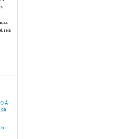
ça
ução,
l, seja
IO À
a da
pio