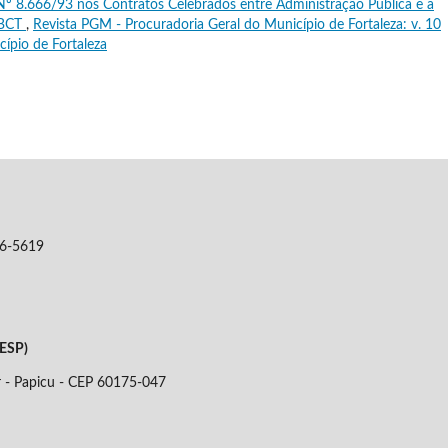
 Nº 8.666/93 nos Contratos Celebrados entre Administração Pública e a
 EBCT
,
Revista PGM - Procuradoria Geral do Município de Fortaleza: v. 10
cípio de Fortaleza
06-5619
DESP)
r - Papicu - CEP
60175-047