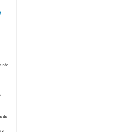
a
ue não
s
ão do
m o