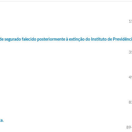
1
 de segurado falecido posteriormente à extinção do Instituto de Previdênc
3
4
8
a.
89