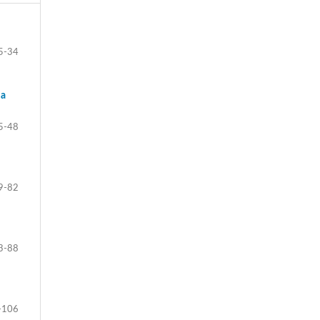
5-34
ia
5-48
9-82
3-88
-106