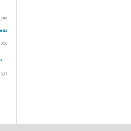
-294
e da
-310
nº
-327