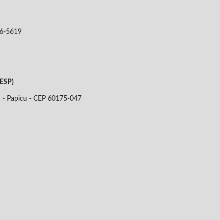
06-5619
DESP)
r - Papicu - CEP
60175-047