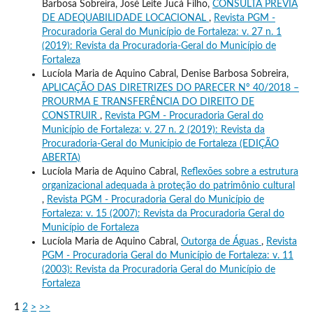
Barbosa Sobreira, José Leite Jucá Filho,
CONSULTA PRÉVIA
DE ADEQUABILIDADE LOCACIONAL
,
Revista PGM -
Procuradoria Geral do Município de Fortaleza: v. 27 n. 1
(2019): Revista da Procuradoria-Geral do Município de
Fortaleza
Lucíola Maria de Aquino Cabral, Denise Barbosa Sobreira,
APLICAÇÃO DAS DIRETRIZES DO PARECER Nº 40/2018 –
PROURMA E TRANSFERÊNCIA DO DIREITO DE
CONSTRUIR
,
Revista PGM - Procuradoria Geral do
Município de Fortaleza: v. 27 n. 2 (2019): Revista da
Procuradoria-Geral do Município de Fortaleza (EDIÇÃO
ABERTA)
Lucíola Maria de Aquino Cabral,
Reflexões sobre a estrutura
organizacional adequada à proteção do patrimônio cultural
,
Revista PGM - Procuradoria Geral do Município de
Fortaleza: v. 15 (2007): Revista da Procuradoria Geral do
Município de Fortaleza
Lucíola Maria de Aquino Cabral,
Outorga de Águas
,
Revista
PGM - Procuradoria Geral do Município de Fortaleza: v. 11
(2003): Revista da Procuradoria Geral do Município de
Fortaleza
1
2
>
>>